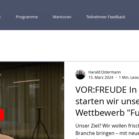
t
Programme
Mentoren
Teilnehmer Feedback
Harald Ostermann
15. März 2024
1 Min. Lese
VOR:FREUDE In
starten wir uns
Wettbewerb "Fut
vom 18-20 April
Unser Ziel? Wir wollen fris
Branche bringen – mit neu